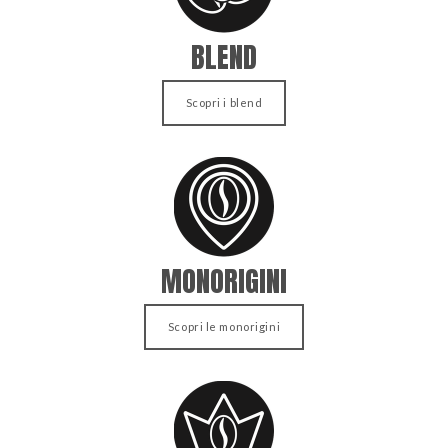
BLEND
Scopri i blend
MONORIGINI
Scopri le monorigini