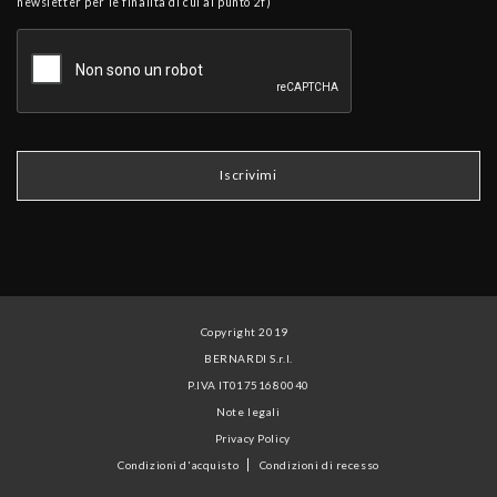
newsletter per le finalità di cui al punto 2f)
Copyright 2019
BERNARDI S.r.l.
P.IVA IT01751680040
Note legali
Privacy Policy
Condizioni d'acquisto
Condizioni di recesso