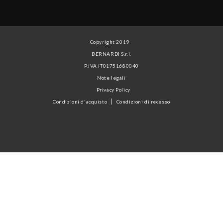
Copyright 2019
BERNARDI S.r.l.
P.IVA IT01751680040
Note legali
Privacy Policy
Condizioni d'acquisto
Condizioni di recesso