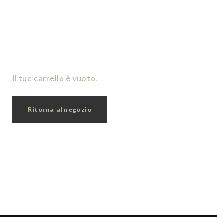
Il tuo carrello è vuoto.
Ritorna al negozio