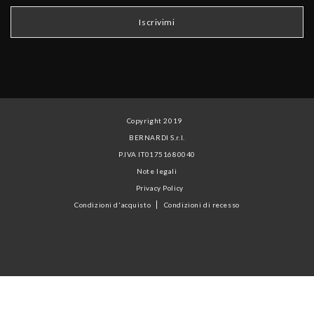
Copyright 2019
BERNARDI S.r.l.
P.IVA IT01751680040
Note legali
Privacy Policy
Condizioni d'acquisto
Condizioni di recesso