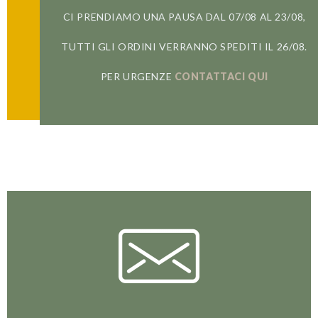
E VIVI IN PRIMA PERSONA
CI PRENDIAMO UNA PAUSA DAL 07/08 AL 23/08,
LA RIVOLUZIONE DELLO SLOW COFFEE
TUTTI GLI ORDINI VERRANNO SPEDITI IL 26/08.
PER URGENZE
CONTATTACI QUI
ISCRIVITI