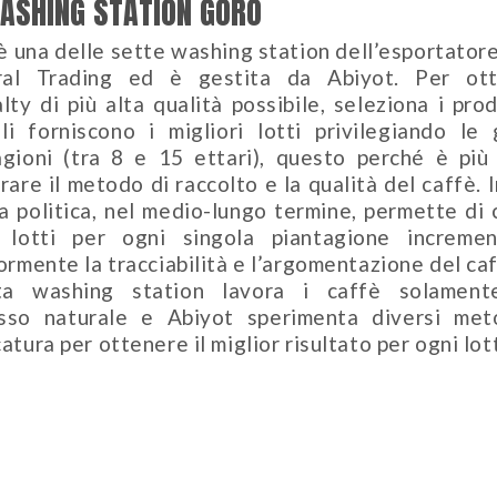
ASHING STATION GORO
è una delle sette washing station dell’esportator
al Trading ed è gestita da Abiyot. Per ot
lty di più alta qualità possibile, seleziona i pro
li forniscono i migliori lotti privilegiando le 
agioni (tra 8 e 15 ettari), questo perché è più 
rare il metodo di raccolto e la qualità del caffè. 
a politica, nel medio-lungo termine, permette di 
 lotti per ogni singola piantagione increme
ormente la tracciabilità e l’argomentazione del caf
ta washing station lavora i caffè solament
sso naturale e Abiyot sperimenta diversi met
atura per ottenere il miglior risultato per ogni lot