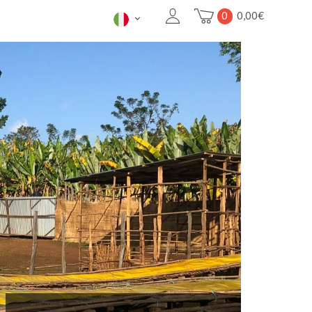
0
0,00
€