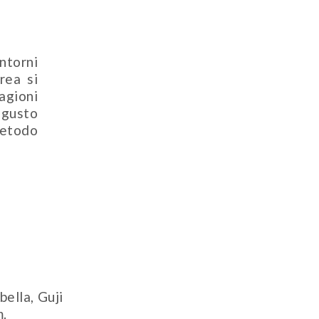
ntorni
rea si
agioni
 gusto
metodo
ella, Guji
m.