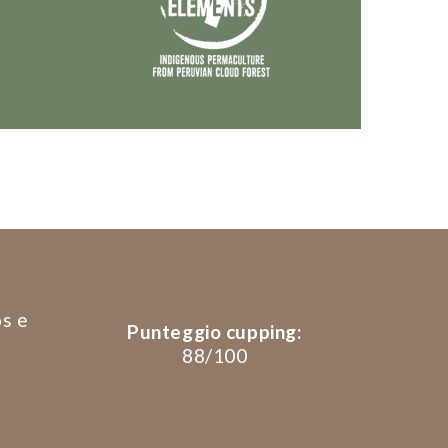
os e
Punteggio cupping:
88/100