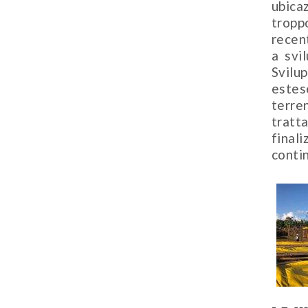
ubica
tropp
recen
a svi
Svilu
estes
terre
tratt
final
contin