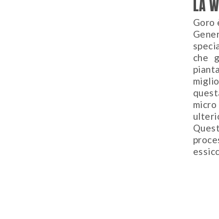
LA W
Goro 
Gener
specia
che g
piant
miglio
quest
micro
ulteri
Ques
proce
essicc