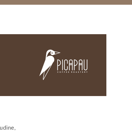
udine,