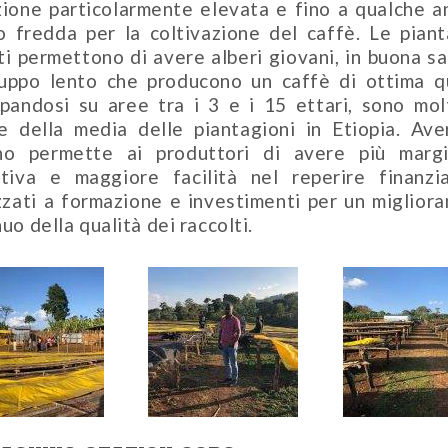
zione particolarmente elevata e fino a qualche a
o fredda per la coltivazione del caffè. Le piant
ti permettono di avere alberi giovani, in buona sa
luppo lento che producono un caffè di ottima qu
ppandosi su aree tra i 3 e i 15 ettari, sono mol
e della media delle piantagioni in Etiopia. Ave
no permette ai produttori di avere più marg
ativa e maggiore facilità nel reperire finanzi
izzati a formazione e investimenti per un miglior
uo della qualità dei raccolti.