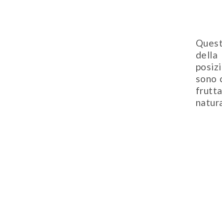
Quest
della
posiz
sono 
frutt
natura