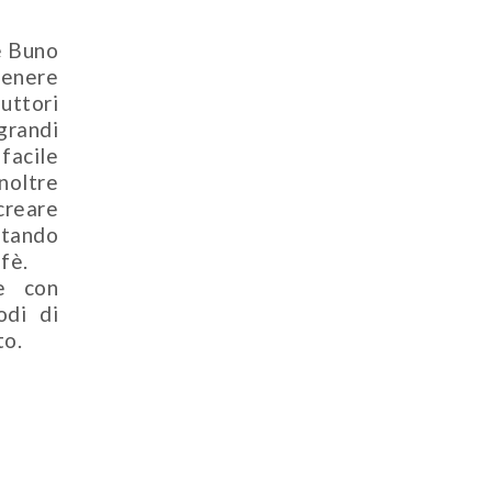
e Buno
tenere
duttori
grandi
facile
Inoltre
creare
ntando
fè.
e con
odi di
to.