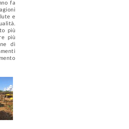
nno fa
agioni
lute e
alità.
to più
re più
ine di
amenti
amento