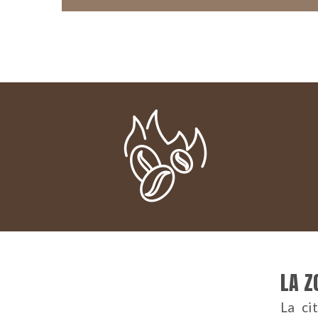
LA Z
La ci