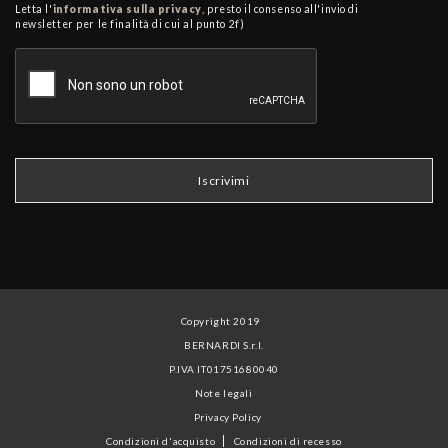
Letta l'
informativa sulla privacy
, presto il consenso all'invio di
newsletter per le finalità di cui al punto 2f)
Copyright 2019
BERNARDI S.r.l.
P.IVA IT01751680040
Note legali
Privacy Policy
Condizioni d'acquisto
Condizioni di recesso