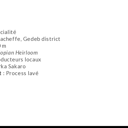
cialité
gacheffe, Gedeb district
0 m
iopian Heirloom
oducteurs locaux
ka Sakaro
t :
Process lavé