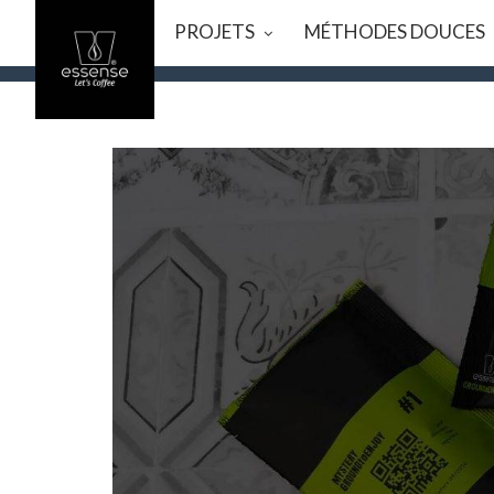
PROJETS
MÉTHODES DOUCES
VACANCES D’ÉTÉ
_ NOUS FAISONS UNE PAUSE DU 7/