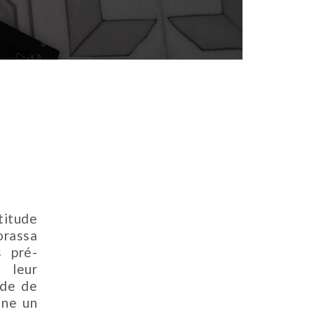
titude
orassa
s pré-
 leur
ide de
nne un