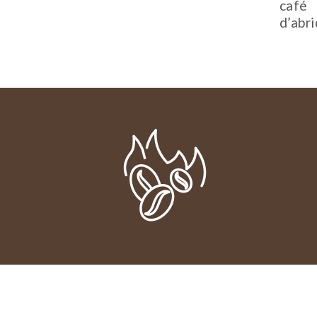
café 
d’abri