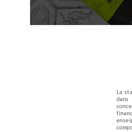
La st
dans 
conce
fina
ensei
compo