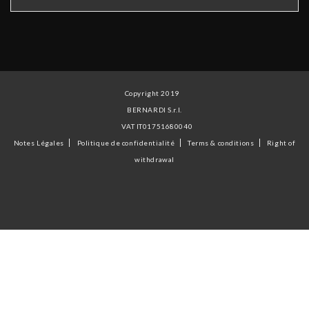
Copyright 2019
BERNARDI S.r.l.
VAT IT01751680040
Notes Légales
Politique de confidentialité
Terms & conditions
Right of
withdrawal