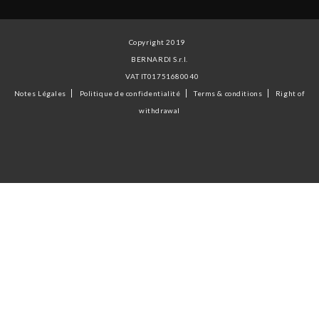
Copyright 2019
BERNARDI S.r.l.
VAT IT01751680040
Notes Légales
Politique de confidentialité
Terms & conditions
Right of
withdrawal