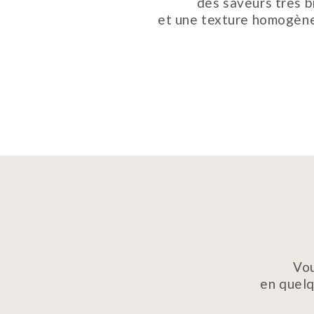
des saveurs très b
et une texture homogène
Vou
en quelq