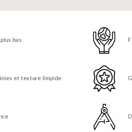
 plus bas
F
inies et texture limpide
G
nce
D