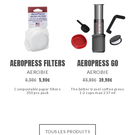
AEROPRESS FILTERS
AEROPRESS GO
AEROBIE
AEROBIE
6,50
€
5,90
€
45,90
€
39,90
€
Compostable paper filters
The better travel coffee press
350 pcs pack
1-2 cups max 237 ml
TOUS LES PRODUITS