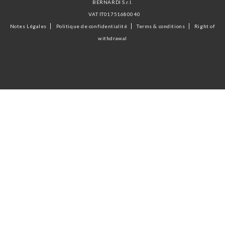
BERNARDI S.r.l.
VAT IT01751680040
Notes Légales
Politique de confidentialité
Terms & conditions
Right of
withdrawal