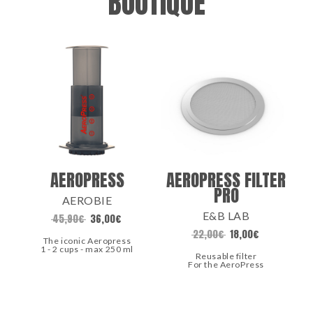
BOUTIQUE
AEROPRESS
AEROPRESS FILTER
PRO
AEROBIE
E&B LAB
45,90
€
36,00
€
22,00
€
18,00
€
The iconic Aeropress
1 - 2 cups - max 250 ml
Reusable filter
For the AeroPress