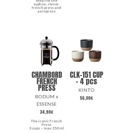
Ideal for the
syphon, clever,
french press and
aeropress
CHAMBORD
CLK-151 CUP
FRENCH
– 4 pcs
PRESS
KINTO
BODUM x
56,00
€
ESSENSE
34,90
€
The iconic French
Press
3 cups – max 350 ml