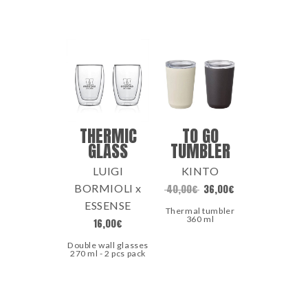
THERMIC
TO GO
GLASS
TUMBLER
LUIGI
KINTO
BORMIOLI x
40,00
€
36,00
€
ESSENSE
Thermal tumbler
360 ml
16,00
€
Double wall glasses
270 ml - 2 pcs pack