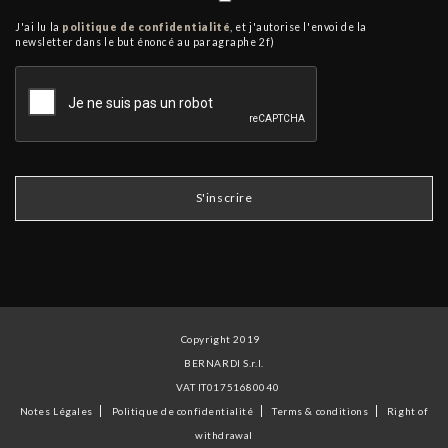
J'ai lu la
politique de confidentialité
, et j'autorise l'envoi de la
newsletter dans le but énoncé au paragraphe 2f)
Copyright 2019
BERNARDI S.r.l.
VAT IT01751680040
Notes Légales
Politique de confidentialité
Terms & conditions
Right of
withdrawal