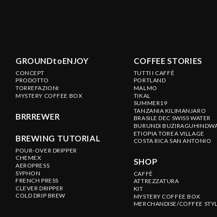
GROUNDtoENJOY
COFFEE STORIES
CONCEPT
TUTTI I CAFFÈ
PRODOTTO
PORTLAND
TORREFAZIONI
MALMO
MYSTERY COFFEE BOX
TIKAL
SUMMER19
TANZANIA KILIMANJARO
BRRREWER
BRASILE DEC SWISS WATER
BURUNDI BUZIRAGUHINDW
ETIOPIA TOREA VILLAGE
BREWING TUTORIAL
COSTA RICA SAN ANTONIO
POUR-OVER DRIPPER
CHEMEX
SHOP
AEROPRESS
SYPHON
CAFFÈ
FRENCH PRESS
ATTREZZATURA
CLEVER DRIPPER
KIT
COLD DRIP BREW
MYSTERY COFFEE BOX
MERCHANDISE/COFFEE STY