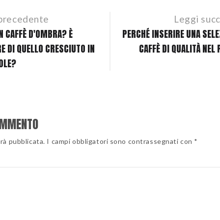
precedente
Leggi suc
N CAFFÈ D'OMBRA? È
PERCHÉ INSERIRE UNA SELE
E DI QUELLO CRESCIUTO IN
CAFFÈ DI QUALITÀ NEL
OLE?
OMMENTO
arà pubblicata. I campi obbligatori sono contrassegnati con *