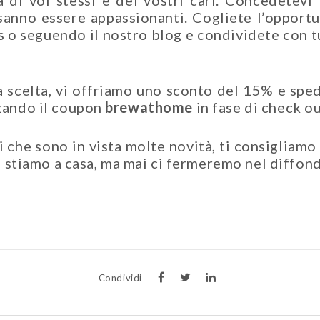
a di voi stessi e dei vostri cari. Concedetevi 
sanno essere appassionanti. Cogliete l’opport
es o seguendo il nostro blog e condividete con t
a scelta, vi offriamo uno sconto del 15% e sped
zzando il coupon
brewathome
in fase di check ou
che sono in vista molte novità, ti consigliamo 
 Sì stiamo a casa, ma mai ci fermeremo nel diffond
Condividi