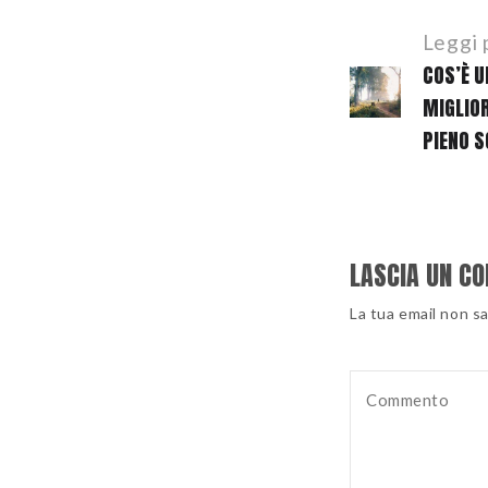
POST
Leggi 
NAVIGATION
COS’È U
MIGLIOR
PIENO S
LASCIA UN C
La tua email non s