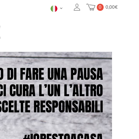
0
0,00
€
!