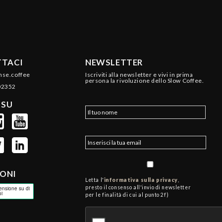
TACI
NEWSLETTER
nse.coffee
Iscriviti alla newsletter e vivi in prima
persona la rivoluzione dello Slow Coffee.
02352
 SU
IONI
Letta l'
informativa sulla privacy
,
presto il consenso all'invio di newsletter
per le finalità di cui al punto 2f)