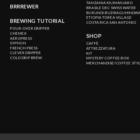
TANZANIA KILIMANJARO
BRRREWER
BRASILE DEC SWISS WATER
BURUNDI BUZIRAGUHINDW
ETIOPIA TOREA VILLAGE
BREWING TUTORIAL
COSTA RICA SAN ANTONIO
POUR-OVER DRIPPER
CHEMEX
SHOP
AEROPRESS
SYPHON
CAFFÈ
FRENCH PRESS
ATTREZZATURA
CLEVER DRIPPER
KIT
COLD DRIP BREW
MYSTERY COFFEE BOX
MERCHANDISE/COFFEE STY