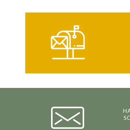
HA
SC