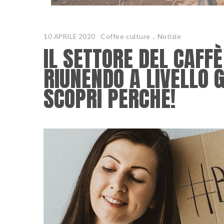
Coffee culture
.
Notizie
10 APRILE 2020
IL SETTORE DEL CAFFÈ
RIUNENDO A LIVELLO 
SCOPRI PERCHÉ!