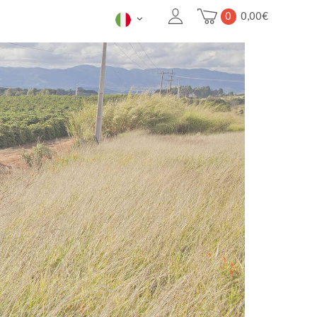
0
0,00
€