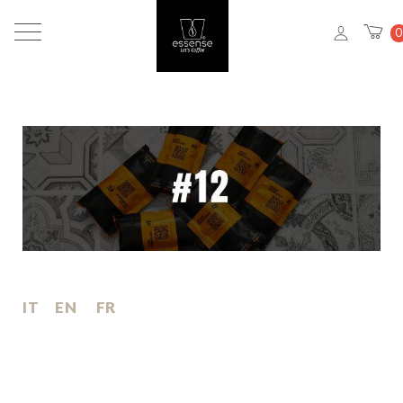
0
IT
EN
FR