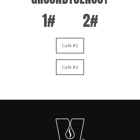
1#
2#
Café #1
Café #2