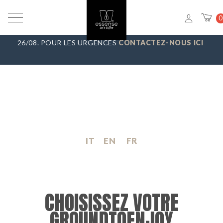
VACANCES D’ÉTÉ
_ NOUS FAISONS UNE PAUSE DU 7/08 AU
0
23/08, TOUTES LES COMMANDES SERONT EXPÉDIÉES LE
26/08. POUR LES URGENCES
CONTACTEZ-NOUS ICI
IT
EN
FR
CHOISISSEZ VOTRE
GROUNDTOENJOY