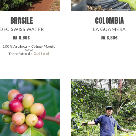
BRASILE
COLOMBIA
DEC SWISS WATER
LA GUAMERA
DA
8,80
€
DA
6,80
€
100% Arabica –
Catuai-Mundo
Novo
Torrefatto da
Coffeel