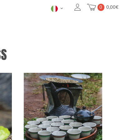
0
0,00
€
SS