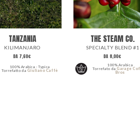
TANZANIA
THE STEAM CO.
KILIMANJARO
SPECIALTY BLEND #1
DA
7,60
€
DA
8,00
€
100% Arabica
100% Arabica - Typica
Torrefato da
Garage Co
Torrefatto da
Giuliano Caffè
Bros