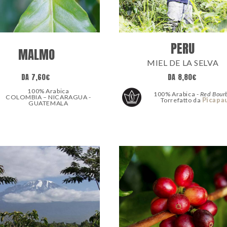
PERU
MALMO
MIEL DE LA SELVA
DA
7,60
€
DA
8,80
€
100% Arabica
100% Arabica -
Red Bour
COLOMBIA – NICARAGUA -
Torrefatto da
Picapa
GUATEMALA