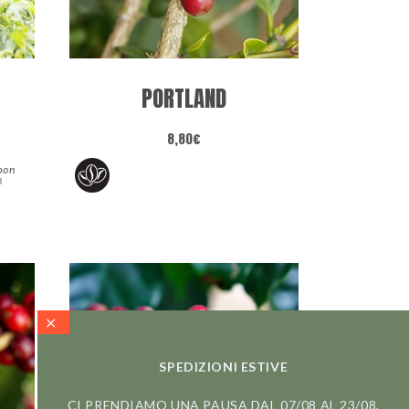
PORTLAND
8,80
€
bon
u
SPEDIZIONI ESTIVE
CI PRENDIAMO UNA PAUSA DAL 07/08 AL 23/08,