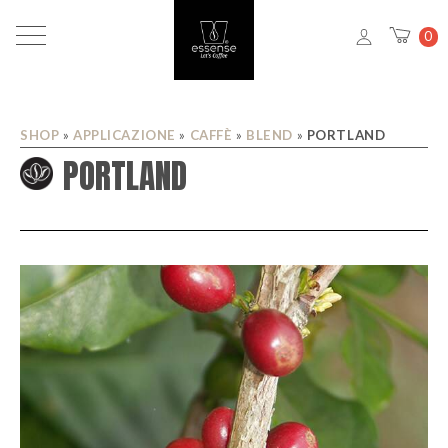
0
SHOP
»
APPLICAZIONE
»
CAFFÈ
»
BLEND
»
PORTLAND
PORTLAND