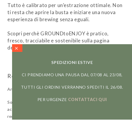
Tutto è calibrato per un’estrazione ottimale. Non
ti resta che aprire la busta e iniziare una nuova
esperienza di brewing senza eguali.
Scopri perchè GROUNDtoENJOY è pratico,
fresco, tracciabile e sostenibile sulla pagina
dedicata.
Scopri di più
SPEDIZIONI ESTIVE
CI PRENDIAMO UNA PAUSA DAL 07/08 AL 23/08,
TUTTI GLI ORDINI VERRANNO SPEDITI IL 26/08.
Ancora non ci sono recensioni.
PER URGENZE
CONTATTACI QUI
Solamente clienti che hanno effettuato l'accesso ed hanno
acquistato questo prodotto possono lasciare una
recensione.