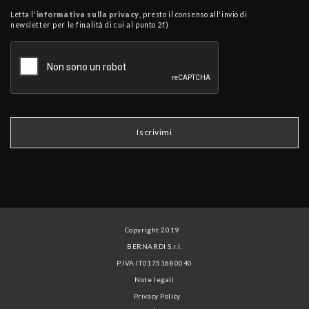
Letta l'
informativa sulla privacy
, presto il consenso all'invio di
newsletter per le finalità di cui al punto 2f)
Copyright 2019
BERNARDI S.r.l.
P.IVA IT01751680040
Note legali
Privacy Policy