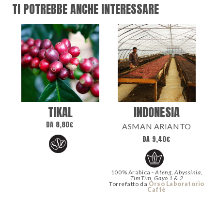
TI POTREBBE ANCHE INTERESSARE
TIKAL
INDONESIA
DA
8,80
€
ASMAN ARIANTO
DA
9,40
€
100% Arabica -
Ateng, Abyssinia,
TimTim, Gayo 1 & 2
Torrefatto da
Orso Laboratorio
Caffè