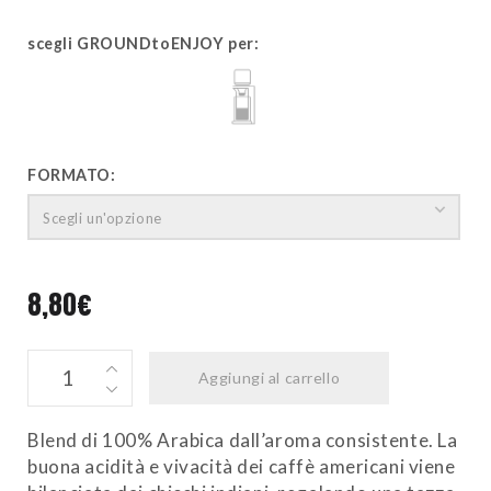
scegli GROUNDtoENJOY per:
COLD BREW
FORMATO:
Scegli un'opzione
8,80
€
PORTLAND
Aggiungi al carrello
quantity
Blend di 100% Arabica dall’aroma consistente. La
buona acidità e vivacità dei caffè americani viene