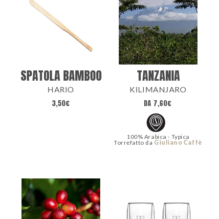
SPATOLA BAMBOO
TANZANIA
HARIO
KILIMANJARO
3,50
€
DA
7,60
€
100% Arabica - Typica
Torrefatto da
Giuliano Caffè