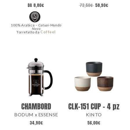
DA
8,80
€
72,50
€
58,90
€
100% Arabica –
Catuai-Mundo
Novo
Torrefatto da
Coffeel
CHAMBORD
CLK-151 CUP – 4 pz
BODUM x ESSENSE
KINTO
34,90
€
56,00
€