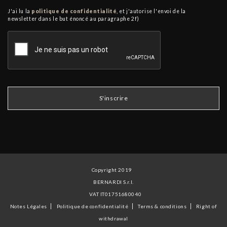
J'ai lu la
politique de confidentialité
, et j'autorise l'envoi de la
newsletter dans le but énoncé au paragraphe 2f)
Copyright 2019
BERNARDI S.r.l.
VAT IT01751680040
Notes Légales
Politique de confidentialité
Terms & conditions
Right of
withdrawal