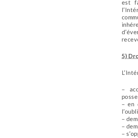
est f
l’Int
commu
inhé
d’éve
recevo
5) Dro
L’Inté
– acc
posse
– en 
l’oubli
– dem
– dem
– s’o