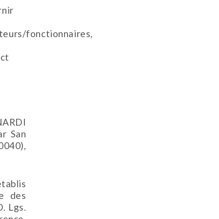
rnir
teurs/fonctionnaires,
act
RNARDI
ar San
0040),
établis
le des
. Lgs.
rence,