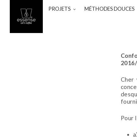
PROJETS
MÉTHODES DOUCES
Confo
2016
Cher 
con
desqu
fourn
Pour 
a