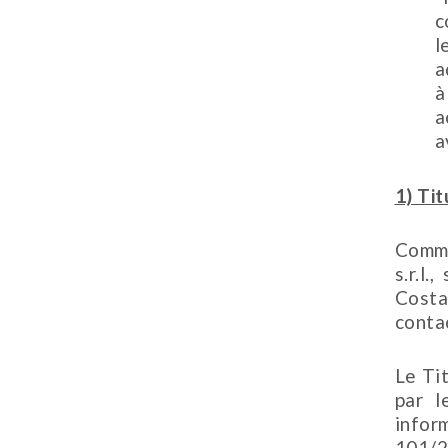
c
l
a
à
a
a
1) Ti
Comme
s.r.l
Costa
conta
Le Tit
par l
infor
101/2