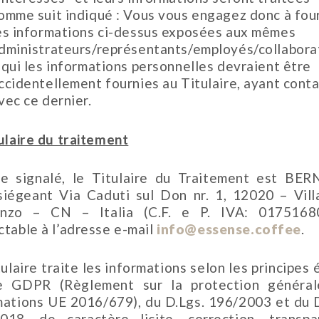
omme suit indiqué : Vous vous engagez donc à fou
es informations ci-dessus exposées aux mêmes
dministrateurs/représentants/employés/collabora
 qui les informations personnelles devraient être
ccidentellement fournies au Titulaire, ayant cont
vec ce dernier.
tulaire du traitement
 signalé, le Titulaire du Traitement est BE
., siégeant Via Caduti sul Don nr. 1, 12020 – Vill
nzo – CN – Italia (C.F. e P. IVA: 0175168
ctable à l’adresse e-mail
info@essense.coffee
.
ulaire traite les informations selon les principes 
e GDPR (Règlement sur la protection généra
mations UE 2016/679), du D.Lgs. 196/2003 et du D
018, de caractère licite, correction, transpa