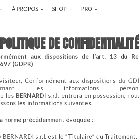
À PROPOS
SHOP
PRO
POLITIQUE DE CONFIDENTIALIT
rmément aux dispositions de l’art. 13 du R
/697 (GDPR)
visiteur, Conformément aux dispositions du GD
cernant les informations personne
elles
BERNARDI s.r.l.
entrera en possession, nou
issons les informations suivantes.
la norme précédemment évoquée :
) BERNARDI s.r.l. est le “Titulaire” du Traitement.