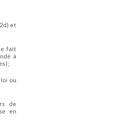
 2d) et
e fait
andé à
es);
loi ou
ers de
nse en