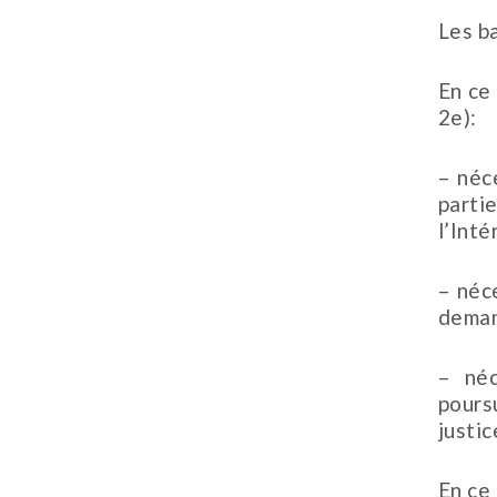
Les b
En ce 
2e):
– néc
parti
l’Int
– néc
deman
– néc
pours
justic
En ce 