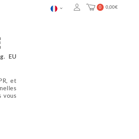
0
0,00
€
É
eg. EU
PR, et
lles
s vous