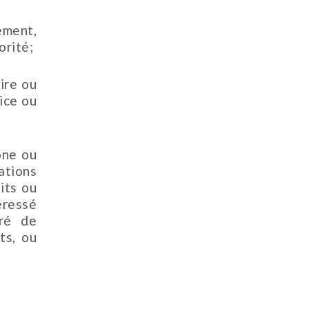
ement,
orité;
aire ou
ice ou
one ou
tions
its ou
éressé
gré de
ts, ou