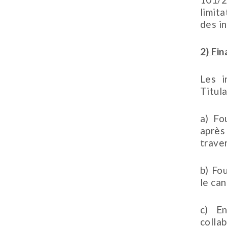
limit
des in
2) Fi
Les i
Titula
a) Fo
après
traver
b) Fo
le can
c) E
collab