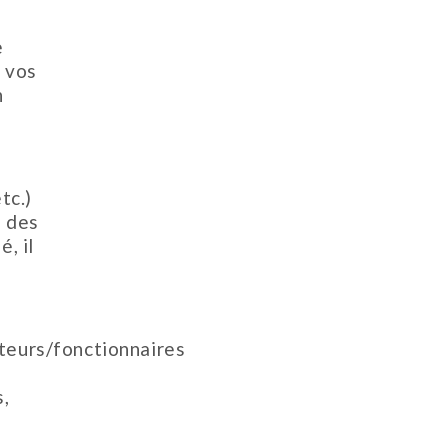
e
t vos
n
tc.)
s des
, il
teurs/fonctionnaires
,