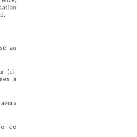
sation
é.
ssé au
r (ci-
cées à
ravers
de de