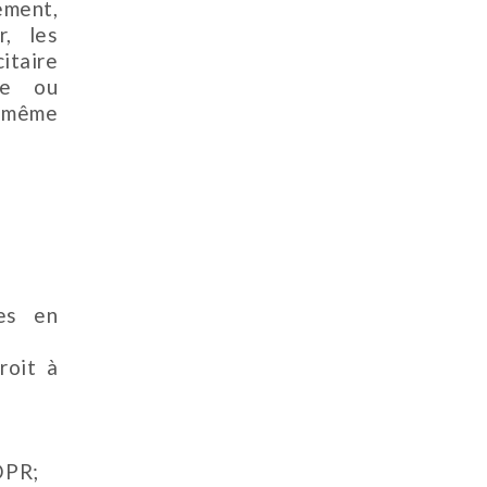
ement,
r, les
itaire
re ou
e même
les en
roit à
DPR;