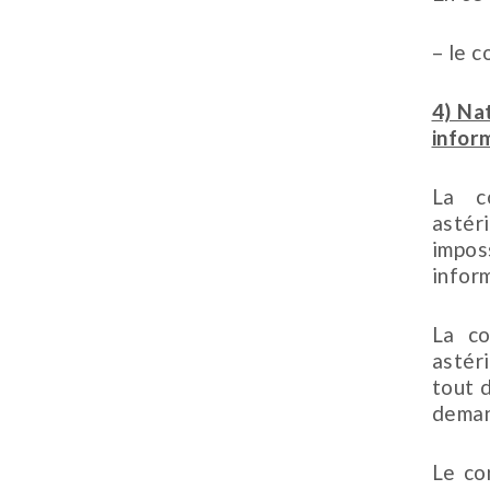
– le 
4) Na
infor
La c
astér
impos
infor
La co
astér
tout 
dema
Le co