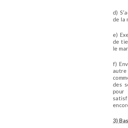
d) S’
de la
e) Exe
de ti
le mar
f) En
autr
comme
des s
pour 
satis
encor
3) Ba