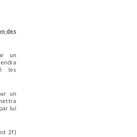
on des
ar un
rendra
sé les
par un
mettra
ar lui
nt 2f)