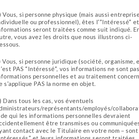
) Vous, si personne physique (mais aussi entrepris
ndividuelle ou professionnel), êtes l’”Intéressé” e
nformations seront traitées comme suit indiqué. E
utre, vous avez les droits que nous illustrons ci-
essous.
) Vous, si personne juridique (société, organisme, e
’est PAS “Intéressé”, vos informations ne sont pa
nformations personnelles et au traitement concerné
e s’applique PAS la norme en objet.
) Dans tous les cas, vos éventuels
dministrateurs/représentants/employés/collabora
 de qui les informations personnelles devraient
ccidentellement être transmises ou communiquées
yant contact avec le Titulaire en votre nom – sont
Intéressés” et leurs informations seront traitées