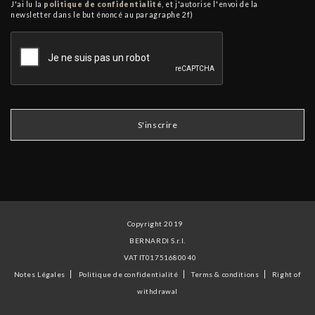
J'ai lu la
politique de confidentialité
, et j'autorise l'envoi de la
newsletter dans le but énoncé au paragraphe 2f)
Copyright 2019
BERNARDI S.r.l.
VAT IT01751680040
Notes Légales
Politique de confidentialité
Terms & conditions
Right of
withdrawal