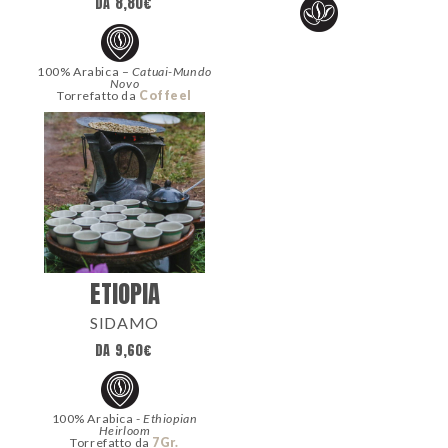
DA
8,80
€
100% Arabica –
Catuai-Mundo
Novo
Torrefatto da
Coffeel
ETIOPIA
SIDAMO
DA
9,60
€
100% Arabica -
Ethiopian
Heirloom
Torrefatto da
7Gr.