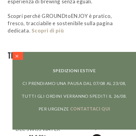
esperienza di brewing senza eguali.
Scopri perchè GROUNDtoENJOY è pratico,
fresco, tracciabile e sostenibile sulla pagina
dedicata.
Scopri di più
TI POTREBBE ANCHE INTERESSARE
SPEDIZIONI ESTIVE
CI PRENDIAMO UNA PAUSA DAL 07/08 AL 23/08,
TUTTI GLI ORDINI VERRANNO SPEDITI IL 26/08.
PER URGENZE
CONTATTACI QUI
BRASILE
PORTLAND
8,80
€
DEC SWISS WATER