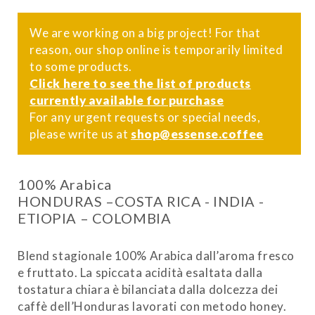
We are working on a big project! For that
reason, our shop online is temporarily limited
to some products.
Click here to see the list of products
currently available for purchase
For any urgent requests or special needs,
please write us at
shop@essense.coffee
100% Arabica
HONDURAS –COSTA RICA - INDIA -
ETIOPIA – COLOMBIA
Blend stagionale 100% Arabica dall’aroma fresco
e fruttato. La spiccata acidità esaltata dalla
tostatura chiara è bilanciata dalla dolcezza dei
caffè dell’Honduras lavorati con metodo honey.