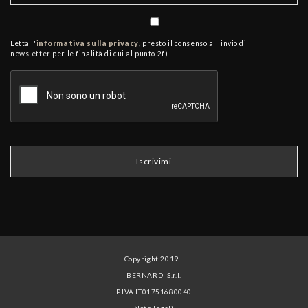
Letta l'
informativa sulla privacy
, presto il consenso all'invio di
newsletter per le finalità di cui al punto 2f)
Copyright 2019
BERNARDI S.r.l.
P.IVA IT01751680040
Note legali