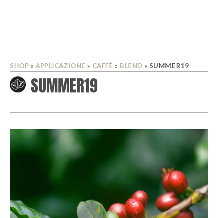
SHOP
»
APPLICAZIONE
»
CAFFÈ
»
BLEND
»
SUMMER19
SUMMER19