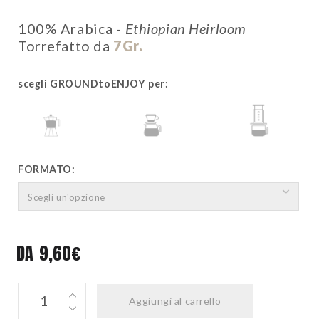
100% Arabica -
Ethiopian Heirloom
Torrefatto da
7Gr.
scegli GROUNDtoENJOY per:
MOKA
POUR-OVER
AEROPRESS
FORMATO:
Scegli un'opzione
DA
9,60
€
ETIOPIA
Aggiungi al carrello
quantity