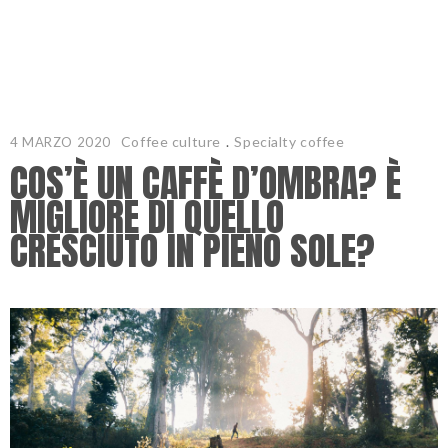
Coffee culture
.
Specialty coffee
4 MARZO 2020
COS’È UN CAFFÈ D’OMBRA? È
MIGLIORE DI QUELLO
CRESCIUTO IN PIENO SOLE?