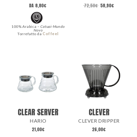
DA
8,80
€
72,50
€
58,90
€
100% Arabica –
Catuai-Mundo
Novo
Torrefatto da
Coffeel
CLEAR SERVER
CLEVER
HARIO
CLEVER DRIPPER
21,00
€
26,00
€