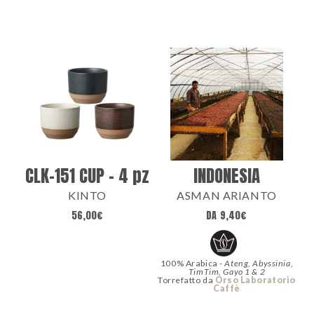
CLK-151 CUP – 4 pz
INDONESIA
KINTO
ASMAN ARIANTO
56,00
€
DA
9,40
€
100% Arabica -
Ateng, Abyssinia,
TimTim, Gayo 1 & 2
Torrefatto da
Orso Laboratorio
Caffè