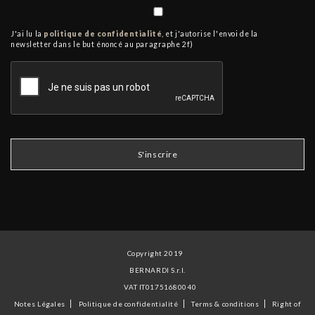
J'ai lu la
politique de confidentialité
, et j'autorise l'envoi de la
newsletter dans le but énoncé au paragraphe 2f)
Copyright 2019
BERNARDI S.r.l.
VAT IT01751680040
Notes Légales
Politique de confidentialité
Terms & conditions
Right of