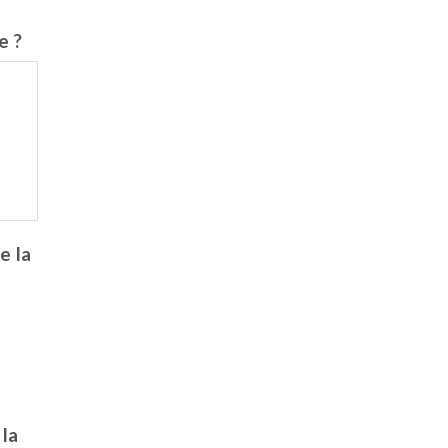
e ?
e la
la