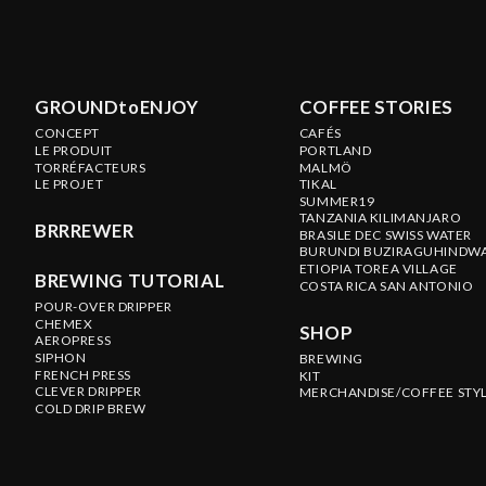
GROUNDtoENJOY
COFFEE STORIES
CONCEPT
CAFÉS
LE PRODUIT
PORTLAND
TORRÉFACTEURS
MALMÖ
LE PROJET
TIKAL
SUMMER19
TANZANIA KILIMANJARO
BRRREWER
BRASILE DEC SWISS WATER
BURUNDI BUZIRAGUHINDW
ETIOPIA TOREA VILLAGE
BREWING TUTORIAL
COSTA RICA SAN ANTONIO
POUR-OVER DRIPPER
CHEMEX
SHOP
AEROPRESS
SIPHON
BREWING
FRENCH PRESS
KIT
CLEVER DRIPPER
MERCHANDISE/COFFEE STY
COLD DRIP BREW