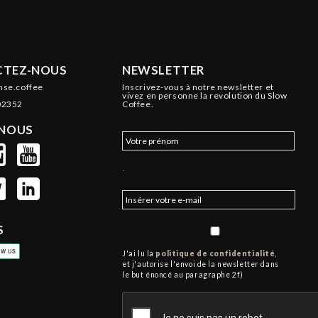
TEZ-NOUS
NEWSLETTER
nse.coffee
Inscrivez-vous à notre newsletter et
vivez en personne la revolution du Slow
02352
Coffee.
-NOUS
.
S
J'ai lu la
politique de confidentialité
,
et j'autorise l'envoi de la newsletter dans
le but énoncé au paragraphe 2f)