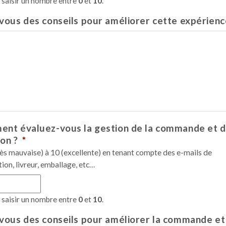
z saisir un nombre entre
0
et
10
.
vous des conseils pour améliorer cette expérienc
nt évaluez-vous la gestion de la commande et d
son ?
*
rès mauvaise) à 10 (excellente) en tenant compte des e-mails de
tion, livreur, emballage, etc…
z saisir un nombre entre
0
et
10
.
vous des conseils pour améliorer la commande et 