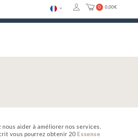
0
0,00
€
26/08. POUR LES URGENCES
CONTACTEZ-NOUS ICI
 nous aider à améliorer nos services.
crit vous pourrez obtenir 20
Essense