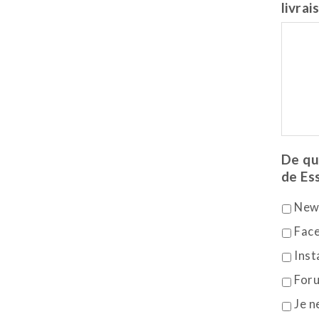
livrai
De qu
de Es
New
Fac
Ins
For
Je n