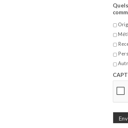
Quels
commu
Orig
Méth
Rec
Per
Aut
CAP