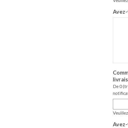
Veuille
Avez-
Comme
livrai
De 0 (t
notifica
Veuille
Avez-