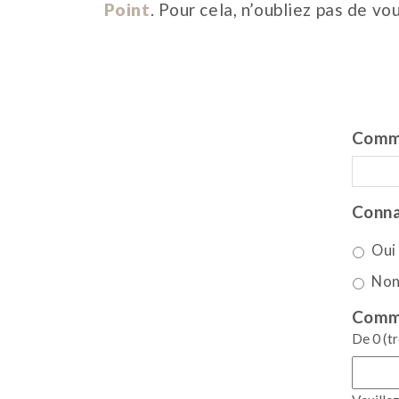
Point
. Pour cela, n’oubliez pas de vo
Comme
Conna
Oui
No
Comme
De 0 (tr