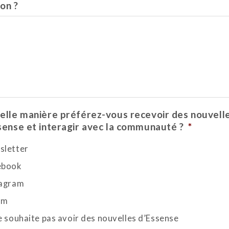
son ?
elle manière préférez-vous recevoir des nouvell
sense et interagir avec la communauté ?
*
sletter
ebook
tagram
um
e souhaite pas avoir des nouvelles d’Essense