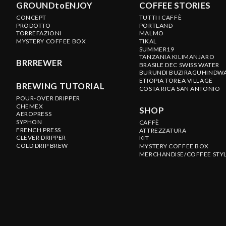
GROUNDtoENJOY
COFFEE STORIES
CONCEPT
TUTTI I CAFFÈ
PRODOTTO
PORTLAND
TORREFAZIONI
MALMO
MYSTERY COFFEE BOX
TIKAL
SUMMER19
TANZANIA KILIMANJARO
BRRREWER
BRASILE DEC SWISS WATER
BURUNDI BUZIRAGUHINDW
ETIOPIA TOREA VILLAGE
BREWING TUTORIAL
COSTA RICA SAN ANTONIO
POUR-OVER DRIPPER
CHEMEX
SHOP
AEROPRESS
SYPHON
CAFFÈ
FRENCH PRESS
ATTREZZATURA
CLEVER DRIPPER
KIT
COLD DRIP BREW
MYSTERY COFFEE BOX
MERCHANDISE/COFFEE STY