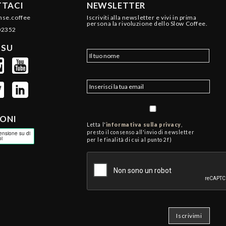
TACI
NEWSLETTER
nse.coffee
Iscriviti alla newsletter e vivi in prima
persona la rivoluzione dello Slow Coffee.
02352
 SU
IONI
Letta l'
informativa sulla privacy
,
presto il consenso all'invio di newsletter
per le finalità di cui al punto 2f)