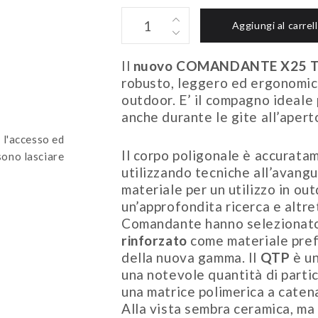
X25
Aggiungi al carrel
TRAILMASTER
DUNE
Il
nuovo COMANDANTE X25 
quantity
robusto, leggero ed ergonomico
outdoor. E’ il compagno ideale 
anche durante le gite all’apert
 l'accesso ed
Il corpo poligonale è accurata
ono lasciare
utilizzando tecniche all’avangu
materiale per un utilizzo in o
un’approfondita ricerca e altret
Comandante hanno selezionato
rinforzato
come materiale prefe
della nuova gamma. Il
QTP
è un
una notevole quantità di partice
una matrice polimerica a catena
Alla vista sembra ceramica, m