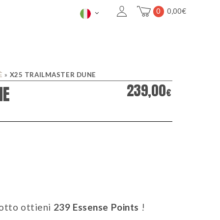
0
0,00
€
È
»
X25 TRAILMASTER DUNE
239,00
NE
€
otto ottieni
239
Essense Points
!