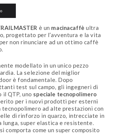
lo
TRAILMASTER
è un
macinacaffè
ultra
, progettato per l’avventura e la vita
per non rinunciare ad un ottimo caffè
o.
mente modellato in un unico pezzo
ardia. La selezione del miglior
utdoor è fondamentale. Dopo
tanti test sul campo, gli ingegneri di
 il QTP, uno
speciale tecnopolimero
rito per i nuovi prodotti per esterni
 tecnopolimero ad alte prestazioni con
lle di rinforzo in quarzo, intrecciate in
 lunga, super elastica e resistente.
a si comporta come un super composito