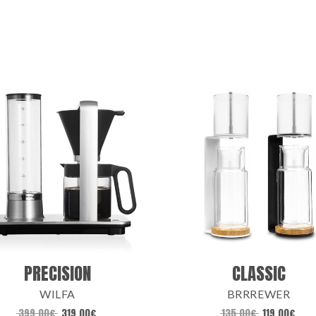
PRECISION
CLASSIC
WILFA
BRRREWER
399,00
€
319,00
€
135,00
€
119,00
€