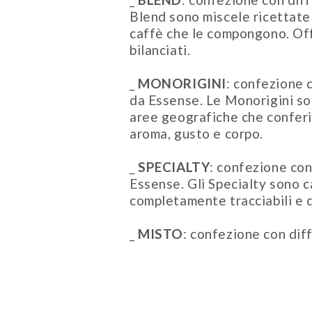
Blend sono miscele ricettate p
caffè che le compongono. Off
bilanciati.
_
MONORIGINI
: confezione 
da Essense. Le Monorigini so
aree geografiche che conferi
aroma, gusto e corpo.
_
SPECIALTY
: confezione con
Essense. Gli Specialty sono ca
completamente tracciabili e d
_
MISTO
: confezione con dif
Specialty