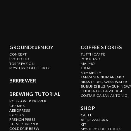
GROUNDtoENJOY
COFFEE STORIES
CONCEPT
TUTTI I CAFFÈ
PRODOTTO
PORTLAND
TORREFAZIONI
MALMO
MYSTERY COFFEE BOX
TIKAL
SUMMER19
TANZANIA KILIMANJARO
BRRREWER
BRASILE DEC SWISS WATER
BURUNDI BUZIRAGUHINDW
ETIOPIA TOREA VILLAGE
BREWING TUTORIAL
COSTA RICA SAN ANTONIO
POUR-OVER DRIPPER
CHEMEX
SHOP
AEROPRESS
SYPHON
CAFFÈ
FRENCH PRESS
ATTREZZATURA
CLEVER DRIPPER
KIT
COLD DRIP BREW
MYSTERY COFFEE BOX