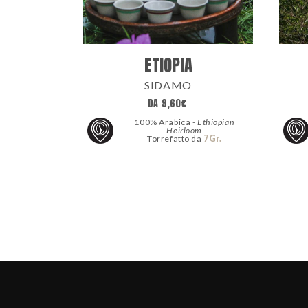
ETIOPIA
SIDAMO
DA
9,60
€
100% Arabica -
Ethiopian
Heirloom
Torrefatto da
7Gr.