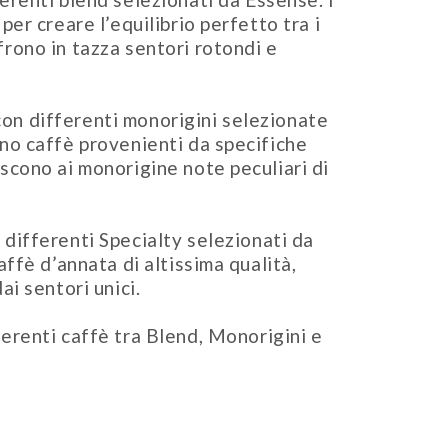
er creare l’equilibrio perfetto tra i
rono in tazza sentori rotondi e
con differenti monorigini selezionate
no caffè provenienti da specifiche
scono ai monorigine note peculiari di
 differenti Specialty selezionati da
ffè d’annata di altissima qualità,
ai sentori unici.
ferenti caffè tra Blend, Monorigini e