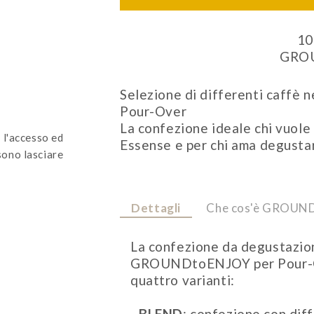
10
GRO
Selezione di differenti caff
Pour-Over
La confezione ideale chi vuole 
 l'accesso ed
Essense e per chi ama degusta
ono lasciare
Dettagli
Che cos'è GROUN
La confezione da degustazi
GROUNDtoENJOY per Pour-Ove
quattro varianti:
_
BLEND
: confezione con diff