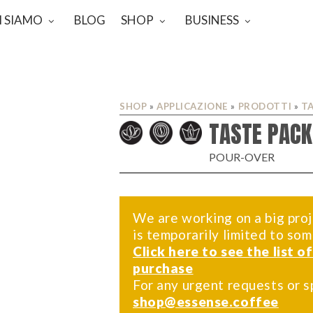
I SIAMO
BLOG
SHOP
BUSINESS
SHOP
»
APPLICAZIONE
»
PRODOTTI
»
T
TASTE PACK
POUR-OVER
We are working on a big proj
is temporarily limited to so
Click here to see the list o
purchase
For any urgent requests or s
shop@essense.coffee