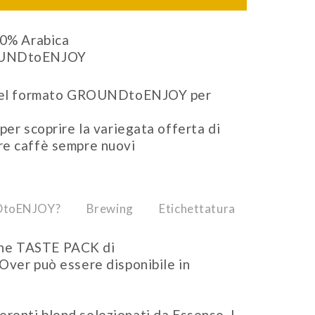
0% Arabica
UNDtoENJOY
è nel formato GROUNDtoENJOY per
per scoprire la variegata offerta di
re caffè sempre nuovi
DtoENJOY?
Brewing
Etichettatura
one TASTE PACK di
r può essere disponibile in
erenti blend selezionati da Essense. I