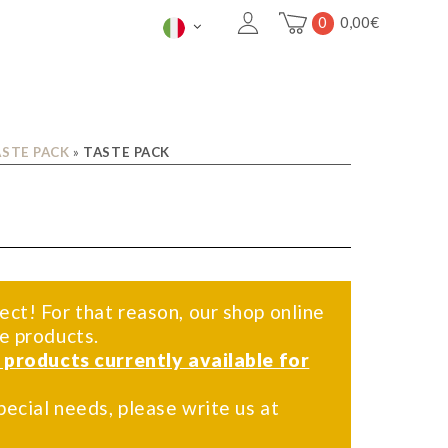
0
0,00
€
ASTE PACK
»
TASTE PACK
ect! For that reason, our shop online
me products.
f products currently available for
pecial needs, please write us at