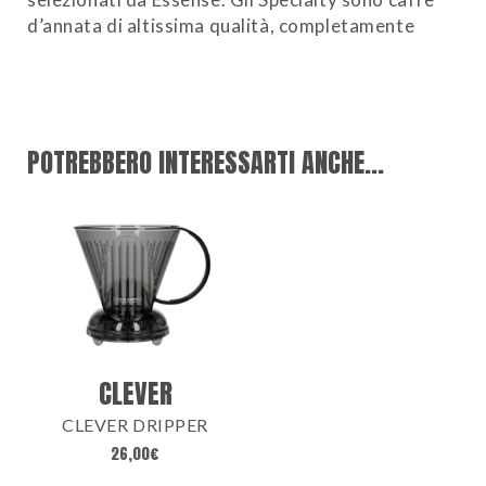
d’annata di altissima qualità, completamente
tracciabili e dai sentori unici.
_
MISTO
: confezione con differenti caffè tra
Blend, Monorigini e Specialty
POTREBBERO INTERESSARTI ANCHE...
CLEVER
CLEVER DRIPPER
26,00
€