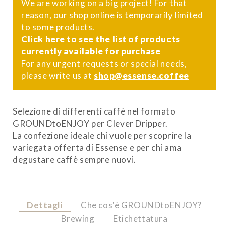
We are working on a big project! For that
reason, our shop online is temporarily limited
to some products.
Click here to see the list of products
currently available for purchase
For any urgent requests or special needs,
please write us at
shop@essense.coffee
Selezione di differenti caffè nel formato
GROUNDtoENJOY per Clever Dripper.
La confezione ideale chi vuole per scoprire la
variegata offerta di Essense e per chi ama
degustare caffè sempre nuovi.
Dettagli
Che cos'è GROUNDtoENJOY?
Brewing
Etichettatura