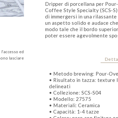
Dripper di porcellana per Pour
4CUPS
Coffee Style Specialty (SCS-S) 
quantity
di immergersi in una rilassant
un aspetto solido e audace che
modo tale che il bordo superio
poter essere agevolmente spos
 l'accesso ed
ono lasciare
Detta
• Metodo brewing: Pour-Ov
• Risultato in tazza: texture 
delineati
• Collezione: SCS-S04
• Modello: 27575
• Materiali: Ceramica
• Capacità: 1-4 tazze
• Colore: nero con finitura o