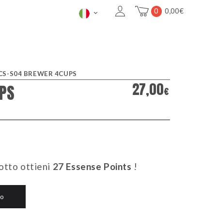
0
0,00
€
CS-S04 BREWER 4CUPS
27,00
PS
€
otto ottieni
27
Essense Points
!
lo