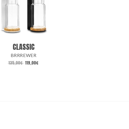
CLASSIC
BRRREWER
135,00
€
119,00
€