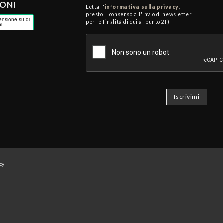
IONI
Letta l'
informativa sulla privacy
,
presto il consenso all'invio di newsletter
per le finalità di cui al punto 2f)
icy