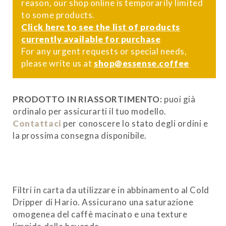
reason, our shop online is temporarily limited
to some products.
Click here to see the list of products
currently available for purchase
For any urgent requests or special needs,
please write us at
shop@essense.coffee
PRODOTTO IN RIASSORTIMENTO:
puoi già
ordinalo per assicurarti il tuo modello.
Contattaci
per conoscere lo stato degli ordini e
la prossima consegna disponibile.
Filtri in carta da utilizzare in abbinamento al Cold
Dripper di Hario. Assicurano una saturazione
omogenea del caffè macinato e una texture