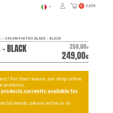
0
0,00
€
È
»
C40 MK4 NITRO BLADE – BLACK
 – BLACK
259,00
€
249,00
€
ect! For that reason, our shop online
me products.
f products currently available for
pecial needs, please write us at