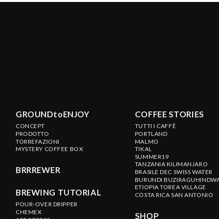
GROUNDtoENJOY
COFFEE STORIES
CONCEPT
TUTTI I CAFFÈ
PRODOTTO
PORTLAND
TORREFAZIONI
MALMO
MYSTERY COFFEE BOX
TIKAL
SUMMER19
TANZANIA KILIMANJARO
BRRREWER
BRASILE DEC SWISS WATER
BURUNDI BUZIRAGUHINDW
ETIOPIA TOREA VILLAGE
BREWING TUTORIAL
COSTA RICA SAN ANTONIO
POUR-OVER DRIPPER
CHEMEX
SHOP