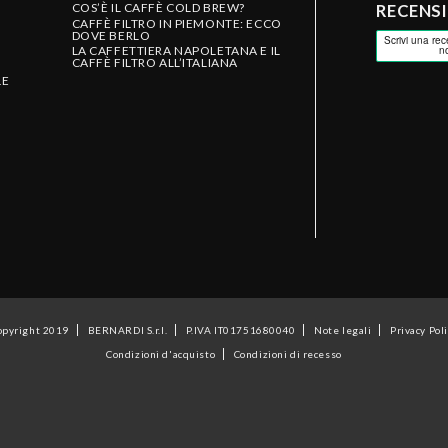
COS’È IL CAFFÈ COLD BREW?
RECENS
CAFFÈ FILTRO IN PIEMONTE: ECCO
DOVE BERLO
LA CAFFETTIERA NAPOLETANA E IL
CAFFÈ FILTRO ALL’ITALIANA
LE
opyright 2019
BERNARDI S.r.l.
P.IVA IT01751680040
Note legali
Privacy Pol
Condizioni d'acquisto
Condizioni di recesso