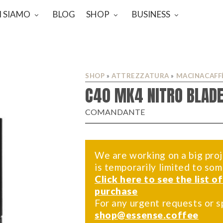
I SIAMO
BLOG
SHOP
BUSINESS
SHOP
»
ATTREZZATURA
»
MACINACAFF
C40 MK4 NITRO BLADE
COMANDANTE
We are working on a big proj
is temporarily limited to so
Click here to see the list o
purchase
For any urgent requests or s
shop@essense.coffee