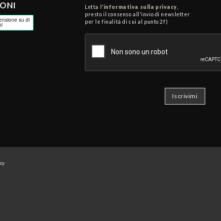
IONI
Letta l'
informativa sulla privacy
,
presto il consenso all'invio di newsletter
per le finalità di cui al punto 2f)
icy