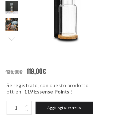
119,00
€
135,00
€
Se registrato, con questo prodotto
ottieni
119
Essense Points
!
CLASSIC
Aggiungi al carrello
-
Ardesia