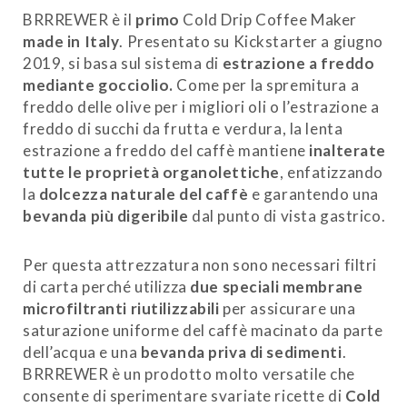
quantity
BRRREWER è il
primo
Cold Drip Coffee Maker
made in Italy
. Presentato su Kickstarter a giugno
2019, si basa sul sistema di
estrazione a freddo
mediante gocciolio.
Come per la spremitura a
freddo delle olive per i migliori oli o l’estrazione a
freddo di succhi da frutta e verdura, la lenta
estrazione a freddo del caffè mantiene
inalterate
tutte le proprietà organolettiche
, enfatizzando
la
dolcezza naturale del caffè
e garantendo una
bevanda più digeribile
dal punto di vista gastrico.
Per questa attrezzatura non sono necessari filtri
di carta perché utilizza
due speciali membrane
microfiltranti riutilizzabili
per assicurare una
saturazione uniforme del caffè macinato da parte
dell’acqua e una
bevanda priva di sedimenti
.
BRRREWER è un prodotto molto versatile che
consente di sperimentare svariate ricette di
Cold