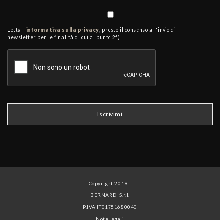
Letta l'
informativa sulla privacy
, presto il consenso all'invio di
newsletter per le finalità di cui al punto 2f)
Copyright 2019
BERNARDI S.r.l.
P.IVA IT01751680040
Note legali