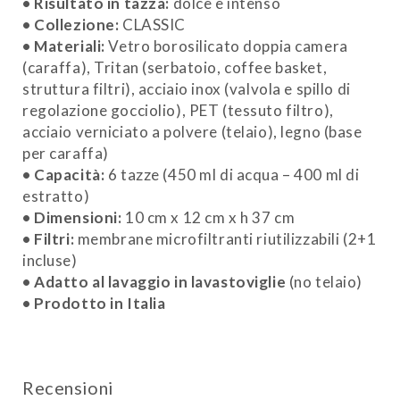
• Risultato in tazza:
dolce e intenso
• Collezione:
CLASSIC
• Materiali:
Vetro borosilicato doppia camera
(caraffa), Tritan (serbatoio, coffee basket,
struttura filtri), acciaio inox (valvola e spillo di
regolazione gocciolio), PET (tessuto filtro),
acciaio verniciato a polvere (telaio), legno (base
per caraffa)
• Capacità:
6 tazze (450 ml di acqua – 400 ml di
estratto)
• Dimensioni:
10 cm x 12 cm x h 37 cm
• Filtri:
membrane microfiltranti riutilizzabili (2+1
incluse)
• Adatto al lavaggio in lavastoviglie
(no telaio)
• Prodotto in Italia