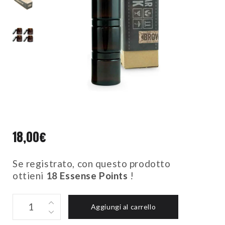
18,00
€
Se registrato, con questo prodotto
ottieni
18
Essense Points
!
BARATTOLI
Aggiungi al carrello
IN
VETRO