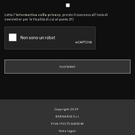
Letta l'
informativa sulla privacy
, presto il consenso all'invio di
newsletter per le finalità di cui al punto 2f)
Copyright 2019
BERNARDI S.r.l.
P.IVA IT01751680040
Note legali