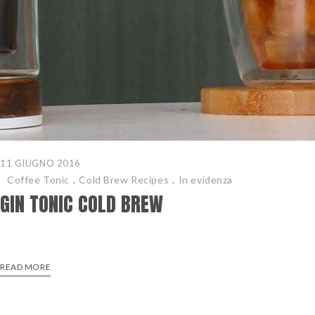
11 GIUGNO 2016
Coffee Tonic
.
Cold Brew Recipes
.
In evidenza
GIN TONIC COLD BREW
READ MORE