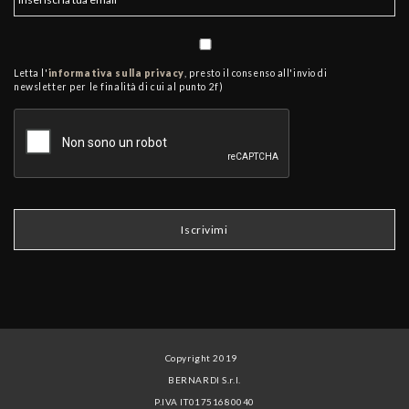
Letta l'
informativa sulla privacy
, presto il consenso all'invio di
newsletter per le finalità di cui al punto 2f)
Copyright 2019
BERNARDI S.r.l.
P.IVA IT01751680040