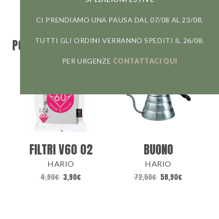
CI PRENDIAMO UNA PAUSA DAL 07/08 AL 23/08,
TUTTI GLI ORDINI VERRANNO SPEDITI IL 26/08.
POTREBBERO INTERESSARTI ANCHE...
PER URGENZE
CONTATTACI QUI
FILTRI V60 02
BUONO
HARIO
HARIO
4,90
€
3,90
€
72,50
€
58,90
€