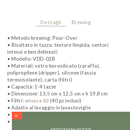
Dettagli
Brewing
• Metodo brewing: Pour-Over
• Risultato in tazza: texture limpida, sentori
intensi e ben delineati
• Modello: VDD-02B
• Materiali: vetro borosilicato (caraffa),
polipropilene (dripper), silicone (fascia
termoisolante), carta (filtri)
• Capacità: 1-4 tazze
• Dimensioni: 13,5 cm x 12,5 cm x h 19,8 cm
• Filtri:
misura 02
(40 pz inclusi)
• Adatto al lavaggio in lavastoviglie
• Vetro adatto alle alte temperature
• Prodotto in Giappone
SPEDIZIONI ESTIVE