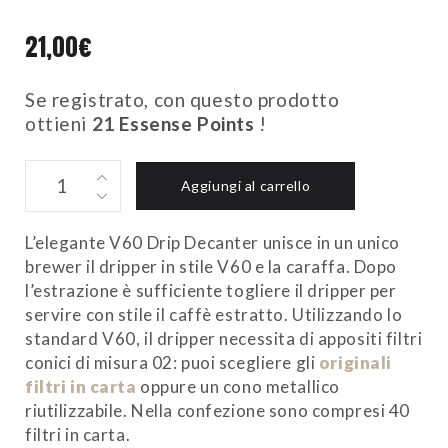
21,00
€
Se registrato, con questo prodotto
ottieni
21
Essense Points
!
V60
Aggiungi al carrello
DRIP
DECANTER
quantity
L’elegante V60 Drip Decanter unisce in un unico
brewer il dripper in stile V60 e la caraffa. Dopo
l’estrazione è sufficiente togliere il dripper per
servire con stile il caffè estratto. Utilizzando lo
standard V60, il dripper necessita di appositi filtri
conici di misura 02: puoi scegliere gli
originali
filtri in carta
oppure un cono metallico
riutilizzabile. Nella confezione sono compresi 40
filtri in carta.