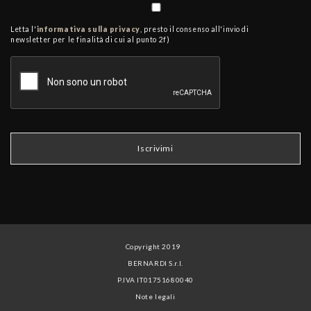
Letta l'
informativa sulla privacy
, presto il consenso all'invio di
newsletter per le finalità di cui al punto 2f)
Copyright 2019
BERNARDI S.r.l.
P.IVA IT01751680040
Note legali