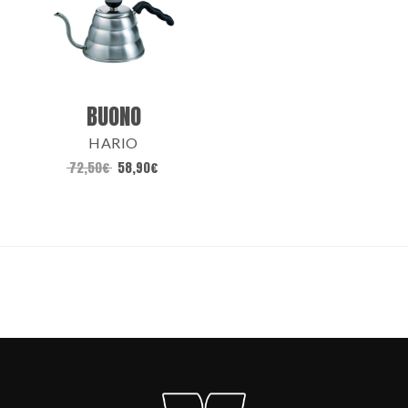
BUONO
HARIO
72,50
€
58,90
€