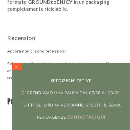
formato
GROUNDtoENJOY
in un packaging
completamente riciclabile.
Taste Pack da 70g (5 pz da 14 g caduno)
Ancora non ci sono recensioni.
Solamente clienti che hanno effettuato l'accesso ed hanno
acquistato questo prodotto possono lasciare una
recensione.
SPEDIZIONI ESTIVE
CI PRENDIAMO UNA PAUSA DAL 07/08 AL 23/08,
POTREBBERO INTERESSARTI ANCHE...
TUTTI GLI ORDINI VERRANNO SPEDITI IL 26/08.
PER URGENZE
CONTATTACI QUI