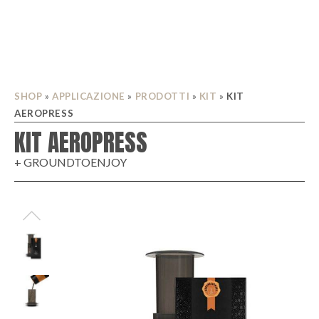
SHOP
»
APPLICAZIONE
»
PRODOTTI
»
KIT
»
KIT
AEROPRESS
KIT AEROPRESS
+ GROUNDTOENJOY