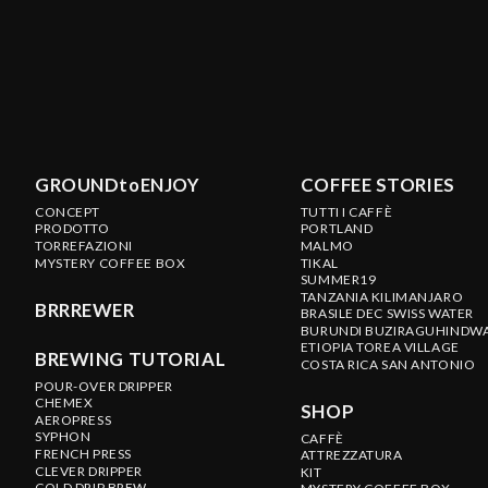
GROUNDtoENJOY
COFFEE STORIES
CONCEPT
TUTTI I CAFFÈ
PRODOTTO
PORTLAND
TORREFAZIONI
MALMO
MYSTERY COFFEE BOX
TIKAL
SUMMER19
TANZANIA KILIMANJARO
BRRREWER
BRASILE DEC SWISS WATER
BURUNDI BUZIRAGUHINDW
ETIOPIA TOREA VILLAGE
BREWING TUTORIAL
COSTA RICA SAN ANTONIO
POUR-OVER DRIPPER
CHEMEX
SHOP
AEROPRESS
SYPHON
CAFFÈ
FRENCH PRESS
ATTREZZATURA
CLEVER DRIPPER
KIT
COLD DRIP BREW