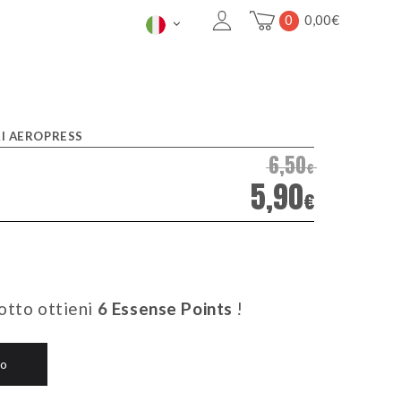
0
0,00
€
RI AEROPRESS
6,50
€
5,90
€
otto ottieni
6
Essense Points
!
lo