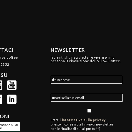
TACI
NEWSLETTER
nse.coffee
Iscriviti alla newsletter e vivi in prima
persona la rivoluzione dello Slow Coffee.
02352
 SU
IONI
Letta l'
informativa sulla privacy
,
presto il consenso all'invio di newsletter
per le finalità di cui al punto 2f)