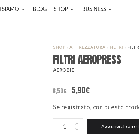
I SIAMO
BLOG
SHOP
BUSINESS
SHOP
»
ATTREZZATURA
»
FILTRI
»
FILT
FILTRI AEROPRESS
AEROBIE
5,90
€
6,50
€
Se registrato, con questo prod
FILTRI
Aggiungi al carrel
AEROPRESS
quantity