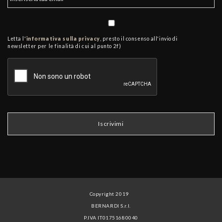
Letta l'
informativa sulla privacy
, presto il consenso all'invio di
newsletter per le finalità di cui al punto 2f)
Copyright 2019
BERNARDI S.r.l.
P.IVA IT01751680040