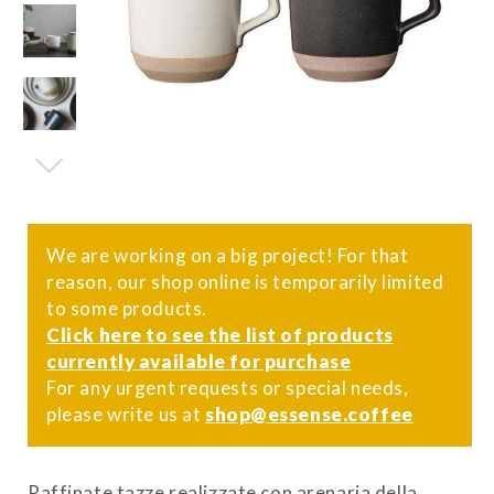
We are working on a big project! For that
reason, our shop online is temporarily limited
to some products.
Click here to see the list of products
currently available for purchase
For any urgent requests or special needs,
please write us at
shop@essense.coffee
Raffinate tazze realizzate con arenaria della