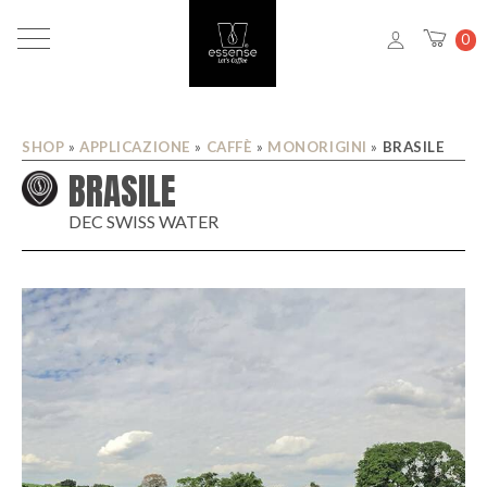
0
SHOP
»
APPLICAZIONE
»
CAFFÈ
»
MONORIGINI
»
BRASILE
BRASILE
DEC SWISS WATER