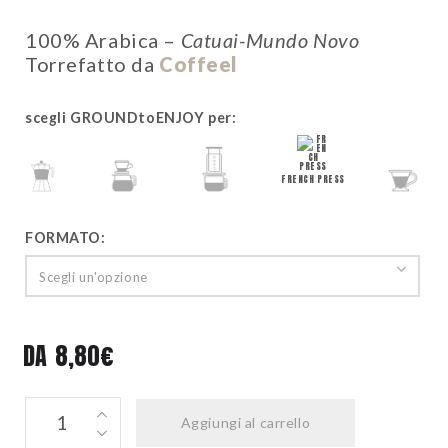
100% Arabica –
Catuai-Mundo Novo
Torrefatto da
Coffeel
scegli GROUNDtoENJOY per:
FRENCH PRESS
MOKA
POUR-OVER
AEROPRESS
CLEVER
FORMATO:
Scegli un'opzione
DA
8,80
€
BRASILE
Aggiungi al carrello
quantity