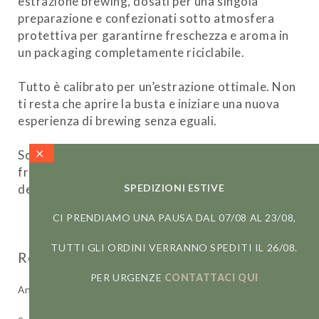
estrazione brewing, dosati per una singola
preparazione e confezionati sotto atmosfera
protettiva per garantirne freschezza e aroma in
un packaging completamente riciclabile.
Tutto è calibrato per un’estrazione ottimale. Non
ti resta che aprire la busta e iniziare una nuova
esperienza di brewing senza eguali.
Scopri perchè GROUNDtoENJOY è pratico,
fresco, tracciabile e sostenibile sulla pagina
SPEDIZIONI ESTIVE
dedicata.
Scopri di più
CI PRENDIAMO UNA PAUSA DAL 07/08 AL 23/08,
TUTTI GLI ORDINI VERRANNO SPEDITI IL 26/08.
PER URGENZE
CONTATTACI QUI
Ancora non ci sono recensioni.