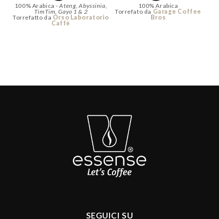
100% Arabica -
Ateng, Abyssinia,
100% Arabica
TimTim, Gayo 1 & 2
Torrefato da
Garage Coffee
Torrefatto da
Orso Laboratorio
Bros
Caffè
SEGUICI SU