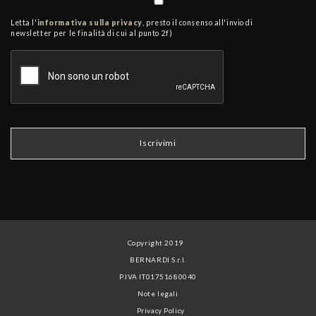
Letta l'
informativa sulla privacy
, presto il consenso all'invio di
newsletter per le finalità di cui al punto 2f)
Copyright 2019
BERNARDI S.r.l.
P.IVA IT01751680040
Note legali
Privacy Policy