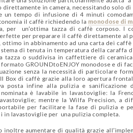
esentare una soluzione particolarmente adatta a
zzo direttamente in camera, necessitando solo d
 e un tempo di infusione di 4 minuti comoda
utonomia il caffè richiedendo la
monodose di m
ra, per un’ottima tazza di caffè corposo. I 
perfette per preparare il caffè direttamente al p
a, ottimo in abbinamento ad una carta dei caffè
sistema di tenuta in temperatura della caraffa d
a tazza o suddivisa in caffettiere di ceramica
stro formato GROUNDtoENJOY monodose e di faci
uazione senza la necessità di particolare for
l Box di caffè grazie alla loro apertura fronta
 va posta infine alla pulizia e sanificazion
 nominata è lavabile in lavastoviglie: la Fr
vastoviglie; mentre la Wilfa Precision, a di
ortabile per facilitare la fase di pulizia e 
li in lavastoviglie per una pulizia completa.
inoltre aumentare di qualità grazie all’imple