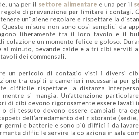
e, una per il
settore alimentare
e una per il
s
 regole di prevenzione per limitare i contagi.
tenere un’igiene regolare e rispettare la dist
s. Queste misure non sono così semplici da appl
gono liberamente tra il loro tavolo e il buf
 di colazione un momento felice e goloso. Duran
 al minuto, bevande calde e altri cibi serviti a
 tavoli dei commensali.
re un pericolo di contagio visti i diversi ci
ione tra ospiti e camerieri necessaria per gli
ente difficile rispettare la distanza interpe
 mentre si mangia. Un’attenzione particolare
ori di cibi devono rigorosamente essere lavati i
 o di tessuto devono essere cambiati tra ogn
 e tappeti dell’arredamento del ristorante (sed
germi e batterie e sono più difficili da lavare r
rmente difficile servire la colazione in sala com