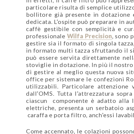
In effetti, il caffè filtro può rappr
particolare risulta di semplice utili
bollitore già presente in dotazione
dedicata. L’ospite può preparare in a
caffè gestibile con semplicità e cu
professionale
Wilfa Precision
, sono 
gestire sia il formato di singola tazz
in formato multi tazza sfruttando il 
può essere servita direttamente nell
stoviglie in dotazione. In più il no
di gestire al meglio questa nuova sit
office per sistemare le confezioni Rol
utilizzabili. Particolare attenzione
dall’OMS. Tutta l’attrezzatura sopra
ciascun componente è adatto alla la
elettriche, presenta un serbatoio asp
caraffa e porta filtro, anch’essi lavabi
Come accennato, le colazioni possono 