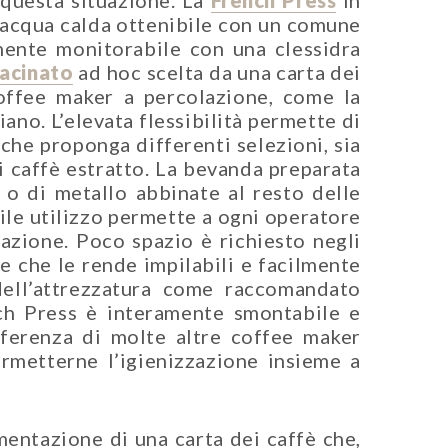
 questa situazione. La
French Press
in
i acqua calda ottenibile con un comune
mente monitorabile con una clessidra
acinato
ad hoc scelta da una carta dei
coffee maker a percolazione, come la
iano. L’elevata flessibilità permette di
 che proponga differenti selezioni, sia
i caffè estratto. La bevanda preparata
 o di metallo abbinate al resto delle
le utilizzo permette a ogni operatore
mazione. Poco spazio è richiesto negli
le che le rende impilabili e facilmente
e dell’attrezzatura come raccomandato
ench Press è interamente smontabile e
fferenza di molte altre coffee maker
permetterne l’igienizzazione insieme a
mentazione di una carta dei caffè che,