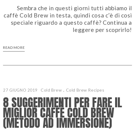
Sembra che in questi giorni tutti abbiamo il
caffè Cold Brew in testa, quindi cosa c’è di così
speciale riguardo a questo caffè? Continua a
leggere per scoprirlo!
READ MORE
Cold Brew
.
Cold Brew Recipes
27 GIUGNO 2019
8 SUGGERIMENTI PER FARE IL
MIGLIOR CAFFÈ COLD BREW
(METODO AD IMMERSIONE)