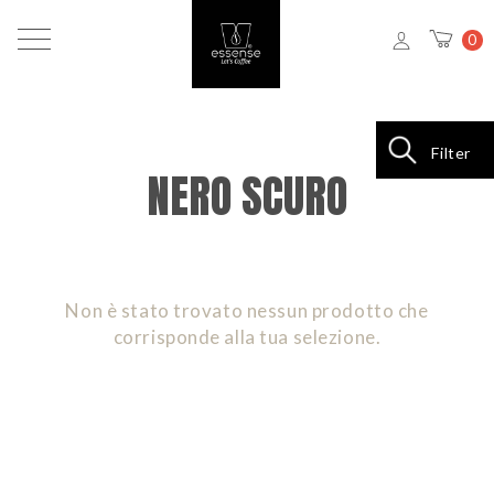
0
Filter
NERO SCURO
Non è stato trovato nessun prodotto che
corrisponde alla tua selezione.